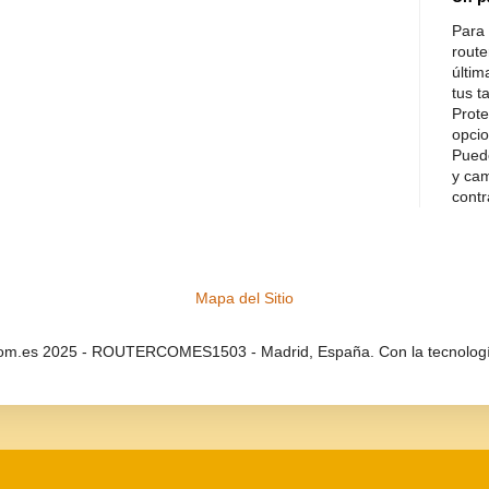
Para 
route
últim
tus t
Prote
opcio
Puede
y cam
contr
Mapa del Sitio
com.es 2025 - ROUTERCOMES1503 - Madrid, España. Con la tecnolog