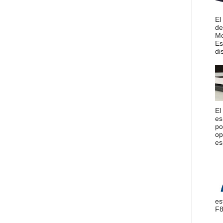
El
de
Mo
Es
di
El
es
po
op
es
es
F8