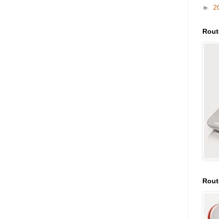
►
2
Rout
Rout