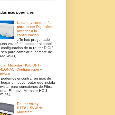
adas más populares
Usuario y contraseña
para router Digi: cómo
acceder a la
configuración
¿Te has preguntado
guna vez cómo acceder al panel
 configuración de tu router DIGI?
 sea para cambiar el nombre de
 red Wi-Fi,...
uter Mitrastar HGU GPT-
41GNAC: Configuración y
rmware
 podemos encontrar en más de
 hogar el nuevo router que instala
vistar para conexiones de Fibra
tica. El nuevo Mitrastar HGU
T-254...
Router Askey
RTF8115VW de
Movistar: