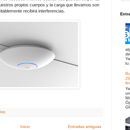
Nuestros propios cuerpos y la carga que llevamos son
itablemente recibirá interferencias.
Entr
al
de
Ya
tu
Ro
25
fi
Ya
un
Mo
Óp
GP
ios:
Inicio
Entradas antiguas