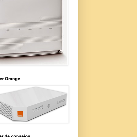
er Orange
ar de consejos