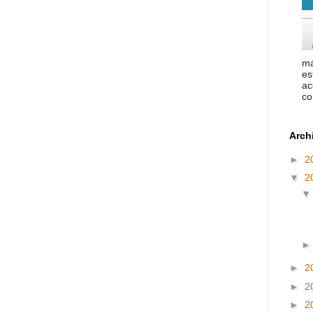
má
es
ac
co
Arch
►
2
▼
2
►
2
►
2
►
2