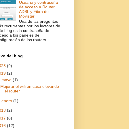
Usuario y contraseña
de acceso a Router
ADSL y Fibra de
Movistar
Una de las preguntas
s recurrentes por los lectores de
te blog es la contraseña de
ceso a los paneles de
nfiguración de los routers...
ivo del blog
025
(9)
019
(2)
▼
mayo
(1)
Mejorar el wifi en casa elevando
el router
►
enero
(1)
018
(2)
017
(8)
016
(12)